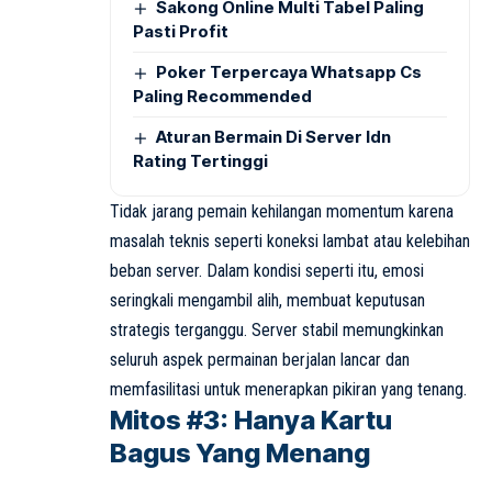
Sakong Online Multi Tabel Paling
Pasti Profit
Poker Terpercaya Whatsapp Cs
Paling Recommended
Aturan Bermain Di Server Idn
Rating Tertinggi
Tidak jarang pemain kehilangan momentum karena
masalah teknis seperti koneksi lambat atau kelebihan
beban server. Dalam kondisi seperti itu, emosi
seringkali mengambil alih, membuat keputusan
strategis terganggu. Server stabil memungkinkan
seluruh aspek permainan berjalan lancar dan
memfasilitasi untuk menerapkan pikiran yang tenang.
Mitos #3: Hanya Kartu
Bagus Yang Menang