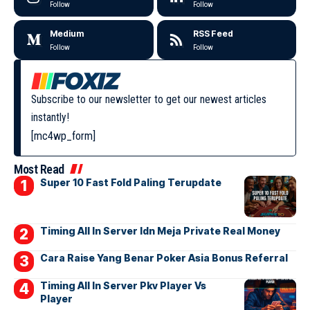
Follow
Follow
Medium
RSS Feed
Follow
Follow
Subscribe to our newsletter to get our newest articles
instantly!
[mc4wp_form]
Most Read
Super 10 Fast Fold Paling Terupdate
Timing All In Server Idn Meja Private Real Money
Cara Raise Yang Benar Poker Asia Bonus Referral
Timing All In Server Pkv Player Vs
Player