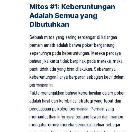
Mitos #1: Keberuntungan
Adalah Semua yang
Dibutuhkan
Sebuah mitos yang sering terdengar di kalangan
pemain amatir adalah bahwa poker bergantung
sepenuhnya pada keberuntungan. Mereka percaya
bahwa jika kartu tidak berpihak pada mereka, maka
pasti tidak ada yang bisa dilakukan. Sebenarnya,
keberuntungan hanya berperan sebagian kecil dalam
permainan ini.
Fakta menunjukkan bahwa keberhasilan dalam poker
adalah hasil dari kombinasi strategi yang tepat dan
penguasaan psikologi permainan. Pemain yang
memanfaatkan informasi tentang lawan dan mampu
mengatur emosi mereka seringkali keluar sebagai