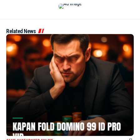
Related News