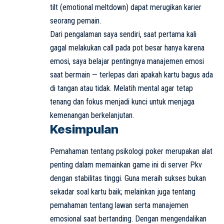
tilt (emotional meltdown) dapat merugikan karier
seorang pemain.
Dari pengalaman saya sendiri, saat pertama kali
gagal melakukan call pada pot besar hanya karena
emosi, saya belajar pentingnya manajemen emosi
saat bermain — terlepas dari apakah kartu bagus ada
di tangan atau tidak. Melatih mental agar tetap
tenang dan fokus menjadi kunci untuk menjaga
kemenangan berkelanjutan.
Kesimpulan
Pemahaman tentang psikologi poker merupakan alat
penting dalam memainkan game ini di server Pkv
dengan stabilitas tinggi. Guna meraih sukses bukan
sekadar soal kartu baik; melainkan juga tentang
pemahaman tentang lawan serta manajemen
emosional saat bertanding. Dengan mengendalikan