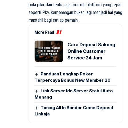
pola pikir dan tentu saja memilih platform yang tepat
seperti Pkv, kemenangan bukan lagi menjadi hal yang
mustahil bagi setiap pemain.
More Read
Cara Deposit Sakong
Online Customer
Service 24 Jam
Panduan Lengkap Poker
Terpercaya Bonus New Member 20
Link Server Idn Server Stabil Auto
Menang
Timing All In Bandar Ceme Deposit
Linkaja