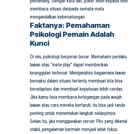
pemenang. Dengan kata lain, poker lebih kepada seni
membaca situasi daripada semata-mata
mengandalkan keberuntungan.
Faktanya: Pemahaman
Psikologi Pemain Adalah
Kunci
Di sini, psikologi berperan besar. Memahami perilaku
lawan atau “meta-play” dapat memberikan
keunggulan terbesar. Menganalisis bagaimana lawan
bereaksi dalam situasi tertentu membuat kita bisa
beradaptasi dan membuat keputusan lebih cerdas.
Jika kamu bisa membaca ketegangan pada wajah
lawan atau cara mereka bertaruh, itu bisa jadi tanda
penting untuk menentukan langkah selanjutnya.
Selain itu, jika menggunakan server Pkv yang dikenal
stabil, pengalaman bermain menjadi lebih fokus.