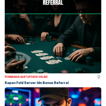
PERMAINAN KARTU
POKER ONLINE
Kapan Fold Server Idn Bonus Referral