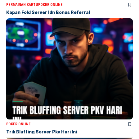
PERMAINAN KARTU
POKER ONLINE
Kapan Fold Server Idn Bonus Referral
POKER ONLINE
Trik Bluffing Server Pkv Hari Ini