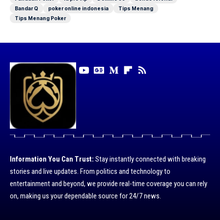
Bandar Q
poker online indonesia
Tips Menang
Tips Menang Poker
Information You Can Trust:
Stay instantly connected with breaking
stories and live updates. From politics and technology to
entertainment and beyond, we provide real-time coverage you can rely
on, making us your dependable source for 24/7 news.