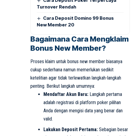
Cara Deposit Poker Terpercaya
Turnover Rendah
Cara Deposit Domino 99 Bonus
New Member 20
Bagaimana Cara Mengklaim
Bonus New Member?
Proses klaim untuk bonus new member biasanya
cukup sederhana namun memerlukan sedikit
ketelitian agar tidak terlewatkan langkah-langkah
penting. Berikut langkah umumnya:
Mendaftar Akun Baru:
Langkah pertama
adalah registrasi di platform poker pilihan
Anda dengan mengisi data yang benar dan
valid.
Lakukan Deposit Pertama:
Sebagian besar