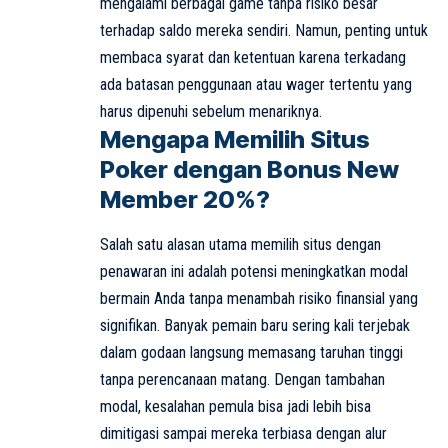
mengalami berbagai game tanpa risiko besar
terhadap saldo mereka sendiri. Namun, penting untuk
membaca syarat dan ketentuan karena terkadang
ada batasan penggunaan atau wager tertentu yang
harus dipenuhi sebelum menariknya.
Mengapa Memilih Situs
Poker dengan Bonus New
Member 20%?
Salah satu alasan utama memilih situs dengan
penawaran ini adalah potensi meningkatkan modal
bermain Anda tanpa menambah risiko finansial yang
signifikan. Banyak pemain baru sering kali terjebak
dalam godaan langsung memasang taruhan tinggi
tanpa perencanaan matang. Dengan tambahan
modal, kesalahan pemula bisa jadi lebih bisa
dimitigasi sampai mereka terbiasa dengan alur