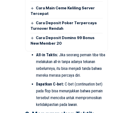
Cara Main Ceme Keliling Server
Tercepat
Cara Deposit Poker Terpercaya
Turnover Rendah
Cara Deposit Domino 99 Bonus
New Member 20
All-in Taktis:
Jika seorang pemain tiba-tiba
melakukan all-in tanpa adanya tekanan
sebelumnya, itu bisa menjadi tanda bahwa
mereka merasa percaya diri.
Dapatkan C-bet:
C-bet (continuation bet)
pada flop bisa menunjukkan bahwa pemain
tersebut mencoba untuk mempromosikan
ketidakpastian pada lawan.