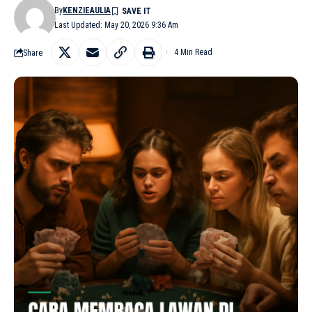
By
KENZIEAULIA
Last Updated: May 20, 2026 9:36 Am
Share
4 Min Read