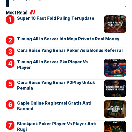
Most Read
Super 10 Fast Fold Paling Terupdate
Timing All In Server Idn Meja Private Real Money
Cara Raise Yang Benar Poker Asia Bonus Referral
Timing All In Server Pkv Player Vs
Player
Cara Raise Yang Benar P2Play Untuk
Pemula
Gaple Online Registrasi Gratis Anti
Banned
Blackjack Poker Player Vs Player Anti
Rugi