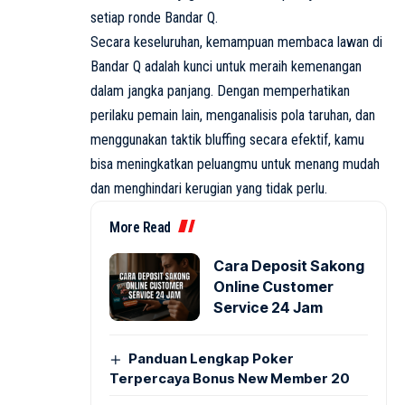
setiap ronde Bandar Q.
Secara keseluruhan, kemampuan membaca lawan di
Bandar Q adalah kunci untuk meraih kemenangan
dalam jangka panjang. Dengan memperhatikan
perilaku pemain lain, menganalisis pola taruhan, dan
menggunakan taktik bluffing secara efektif, kamu
bisa meningkatkan peluangmu untuk menang mudah
dan menghindari kerugian yang tidak perlu.
More Read
Cara Deposit Sakong
Online Customer
Service 24 Jam
Panduan Lengkap Poker
Terpercaya Bonus New Member 20