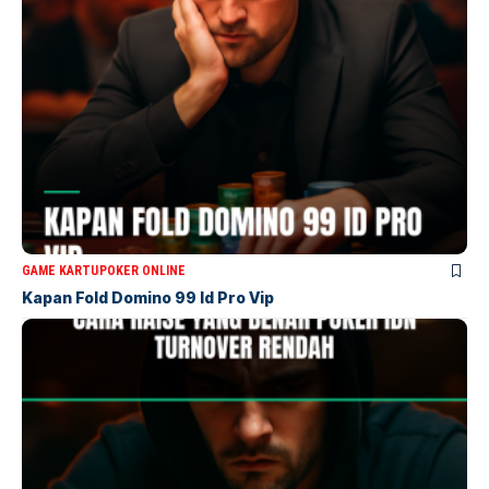
GAME KARTU
POKER ONLINE
Kapan Fold Domino 99 Id Pro Vip