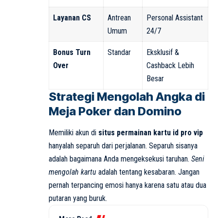
Layanan CS
Antrean
Personal Assistant
Umum
24/7
Bonus Turn
Standar
Eksklusif &
Over
Cashback Lebih
Besar
Strategi Mengolah Angka di
Meja Poker dan Domino
Memiliki akun di
situs permainan kartu id pro vip
hanyalah separuh dari perjalanan. Separuh sisanya
adalah bagaimana Anda mengeksekusi taruhan.
Seni
mengolah kartu
adalah tentang kesabaran. Jangan
pernah terpancing emosi hanya karena satu atau dua
putaran yang buruk.