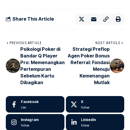
Share This Article
PREVIOUS ARTICLE
NEXT ARTICLE
Psikologi Poker di
Strategi Preflop
Bandar Q Player
Agen Poker Bonus
Pro: Memenangkan
Referral: Fondasi
Pertempuran
Menuju
Sebelum Kartu
Kemenangan
Dibagikan
Mutlak
Facebook
X
Like
Follow
Instagram
LinkedIn
Follow
Follow