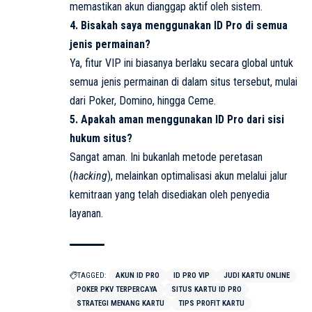
memastikan akun dianggap aktif oleh sistem.
4. Bisakah saya menggunakan ID Pro di semua
jenis permainan?
Ya, fitur VIP ini biasanya berlaku secara global untuk
semua jenis permainan di dalam situs tersebut, mulai
dari Poker, Domino, hingga Ceme.
5. Apakah aman menggunakan ID Pro dari sisi
hukum situs?
Sangat aman. Ini bukanlah metode peretasan
(
hacking
), melainkan optimalisasi akun melalui jalur
kemitraan yang telah disediakan oleh penyedia
layanan.
TAGGED:
AKUN ID PRO
ID PRO VIP
JUDI KARTU ONLINE
POKER PKV TERPERCAYA
SITUS KARTU ID PRO
STRATEGI MENANG KARTU
TIPS PROFIT KARTU