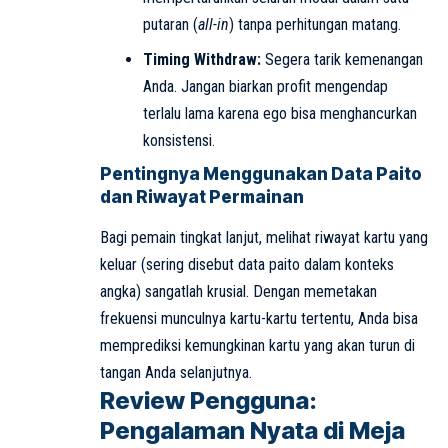
putaran (
all-in
) tanpa perhitungan matang.
Timing Withdraw:
Segera tarik kemenangan
Anda. Jangan biarkan profit mengendap
terlalu lama karena ego bisa menghancurkan
konsistensi.
Pentingnya Menggunakan Data Paito
dan Riwayat Permainan
Bagi pemain tingkat lanjut, melihat riwayat kartu yang
keluar (sering disebut data paito dalam konteks
angka) sangatlah krusial. Dengan memetakan
frekuensi munculnya kartu-kartu tertentu, Anda bisa
memprediksi kemungkinan kartu yang akan turun di
tangan Anda selanjutnya.
Review Pengguna:
Pengalaman Nyata di Meja