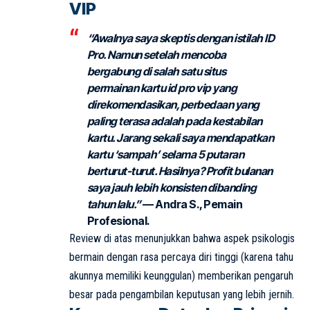
VIP
“Awalnya saya skeptis dengan istilah ID
Pro. Namun setelah mencoba
bergabung di salah satu situs
permainan kartu id pro vip yang
direkomendasikan, perbedaan yang
paling terasa adalah pada kestabilan
kartu. Jarang sekali saya mendapatkan
kartu ‘sampah’ selama 5 putaran
berturut-turut. Hasilnya? Profit bulanan
saya jauh lebih konsisten dibanding
tahun lalu.”
—
Andra S., Pemain
Profesional.
Review di atas menunjukkan bahwa aspek psikologis
bermain dengan rasa percaya diri tinggi (karena tahu
akunnya memiliki keunggulan) memberikan pengaruh
besar pada pengambilan keputusan yang lebih jernih.